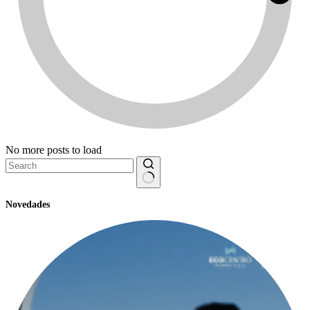
No more posts to load
No
Novedades
results