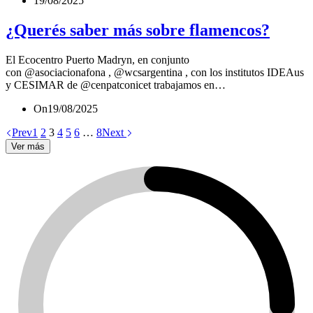
19/08/2025
¿Querés saber más sobre flamencos?
El Ecocentro Puerto Madryn, en conjunto
con @asociacionafona , @wcsargentina , con los institutos IDEAus
y CESIMAR de @cenpatconicet trabajamos en…
On
19/08/2025
Prev
1
2
3
4
5
6
…
8
Next
Ver más